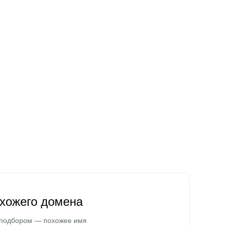
охожего домена
 подбором — похожее имя