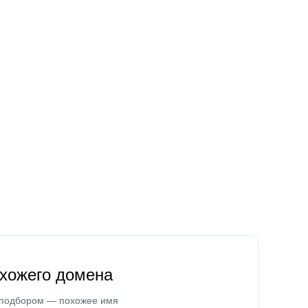
охожего домена
 подбором — похожее имя