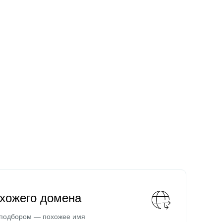
охожего домена
 подбором — похожее имя